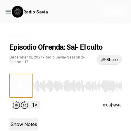
+ Follow
Radio Savia
Radio Savia
Episodio Ofrenda: Sal- El culto
December 12, 2024
•
Radio Savia
•
Season 2
•
Share
Episode 17
Use Left/Right to seek, Home/End to jump to st
0:00
|
19:46
Show Notes